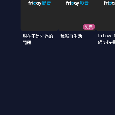
免費
In Love 
現在不是外遇的
我獨自生活
繪夢婚
問題