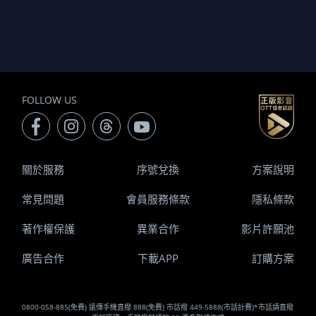
FOLLOW US
關於服務
序號兌換
方案說明
常見問題
會員服務條款
隱私條款
著作權保護
異業合作
影片許願池
廣告合作
下載APP
訂購方案
0800-058-885(免費) 遠傳手機直撥 888(免費) 市話撥 449-5888(市話計費)*市話請直撥