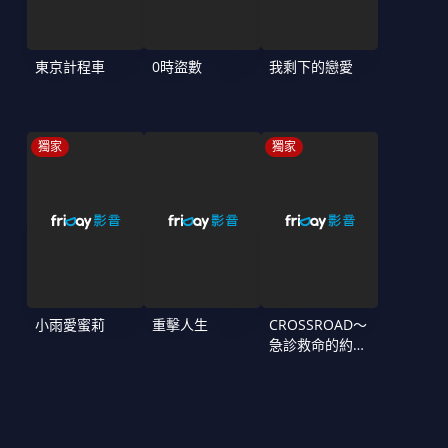
東京計程車
0時盜數
我剩下的戀愛
獨家
獨家
小雨愛蜜莉
重擊人生
CROSSROAD～
急診救命的約定
～