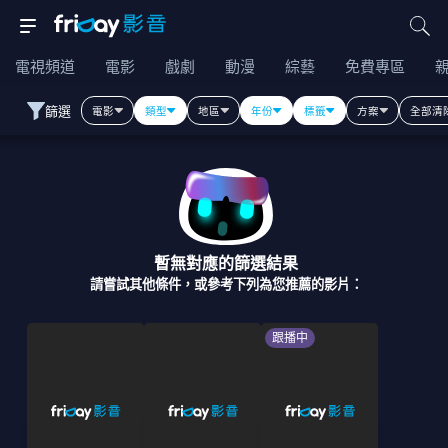
電視頻道
電影
戲劇
動漫
綜藝
免費專區
篩選
電影
類型
地區
年份
標籤
方案
全部清
暫無對應的篩選結果
請嘗試其他條件，或參考下列為您推薦的影片：
跟播中