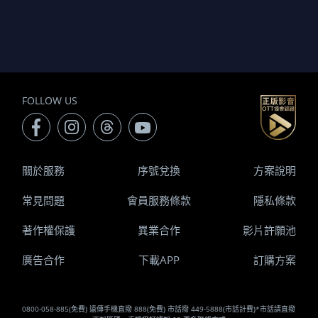
FOLLOW US
關於服務
序號兌換
方案說明
常見問題
會員服務條款
隱私條款
著作權保護
異業合作
影片許願池
廣告合作
下載APP
訂購方案
0800-058-885(免費) 遠傳手機直撥 888(免費) 市話撥 449-5888(市話計費)*市話請直撥