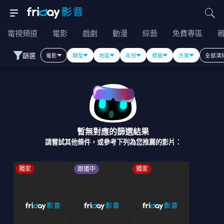
電視頻道
電影
戲劇
動漫
綜藝
免費專區
篩選
電影
類型
地區
年份
標籤
方案
全部清
暫無對應的篩選結果
請嘗試其他條件，或參考下列為您推薦的影片：
獨家
跟播中
獨家