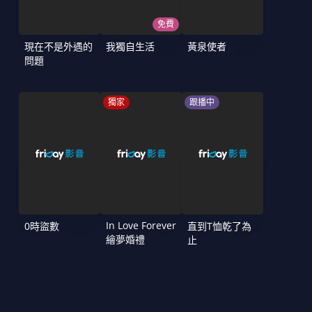
免費
現在不是外遇的
我獨自生活
黃泉使者
問題
獨家
跟播中
In Love Forever
0時盜數
直到T恤乾了為
繪夢婚禮
止