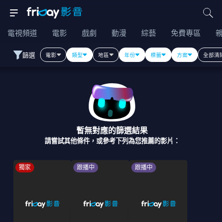
電視頻道
電影
戲劇
動漫
綜藝
免費專區
篩選
電影
類型
地區
年份
標籤
方案
全部清
暫無對應的篩選結果
請嘗試其他條件，或參考下列為您推薦的影片：
獨家
跟播中
跟播中