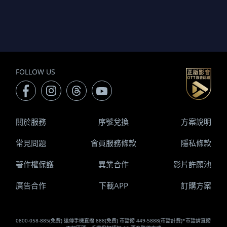
FOLLOW US
關於服務
序號兌換
方案說明
常見問題
會員服務條款
隱私條款
著作權保護
異業合作
影片許願池
廣告合作
下載APP
訂購方案
0800-058-885(免費) 遠傳手機直撥 888(免費) 市話撥 449-5888(市話計費)*市話請直撥