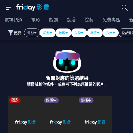
電視頻道
電影
戲劇
動漫
綜藝
免費專區
篩選
電影
類型
地區
年份
標籤
方案
全部清
暫無對應的篩選結果
請嘗試其他條件，或參考下列為您推薦的影片：
獨家
跟播中
跟播中