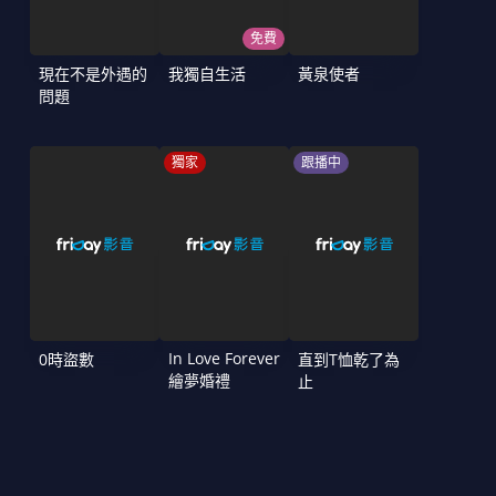
免費
現在不是外遇的
我獨自生活
黃泉使者
問題
獨家
跟播中
In Love Forever
0時盜數
直到T恤乾了為
繪夢婚禮
止