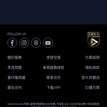
FOLLOW US
關於服務
序號兌換
方案說明
常見問題
會員服務條款
隱私條款
著作權保護
異業合作
影片許願池
廣告合作
下載APP
訂購方案
0800-058-885(免費) 遠傳手機直撥 888(免費) 市話撥 449-5888(市話計費)*市話請直撥