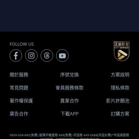
FOLLOW US
關於服務
序號兌換
方案說明
常見問題
會員服務條款
隱私條款
著作權保護
異業合作
影片許願池
廣告合作
下載APP
訂購方案
0800-058-885(免費) 遠傳手機直撥 888(免費) 市話撥 449-5888(市話計費)*市話請直撥