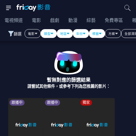
電視頻道
電影
戲劇
動漫
綜藝
免費專區
篩選
電影
類型
地區
年份
標籤
方案
全部清
暫無對應的篩選結果
請嘗試其他條件，或參考下列為您推薦的影片：
跟播中
跟播中
獨家