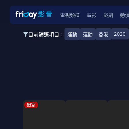
電視頻道
電影
戲劇
動
2020
目前篩選項目：
運動
運動
香港
全部類型
全部類型
韓影
韓影
動作
動
全部地區
韓國
美國
泰國
日本
台灣
2026
2025
2024
2023
202
全部年份
全部標籤
警匪片
槍戰
婚外情
校園
古
獨家
全部方案
免費
影劇
單次付費
用券
數