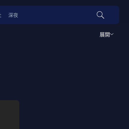
社
深夜
展開
犯罪
犯罪
冒險
冒險
驚悚
恐怖
驚悚
災難
0年代
70年代
動漫改編
國際影展專區
名偵探柯南系列
吉卜力