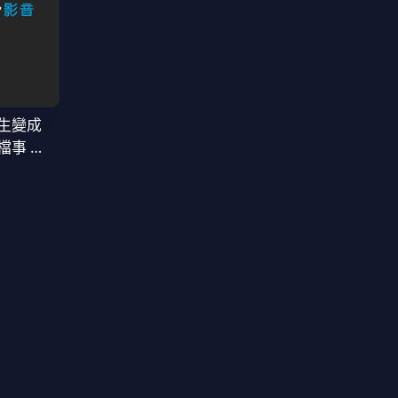
生變成
檔事 第