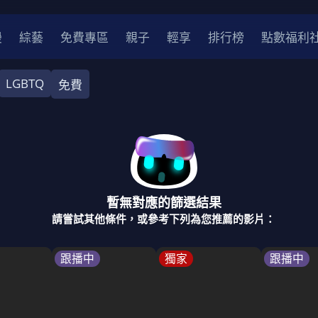
漫
綜藝
免費專區
親子
輕享
排行榜
點數福利
LGBTQ
免費
作
劇情
劇情
愛情
愛情
科幻
科幻
奇幻
奇幻
中國
香港
法國
其他
暫無對應的篩選結果
2
2021
2020
2010-2019
2000年代
90年代
8
請嘗試其他條件，或參考下列為您推薦的影片：
LGBTQ
裝
醫生
警察
浪漫
溫馨
懸疑
小說改編
跟播中
獨家
跟播中
4K
位珍藏
霹靂