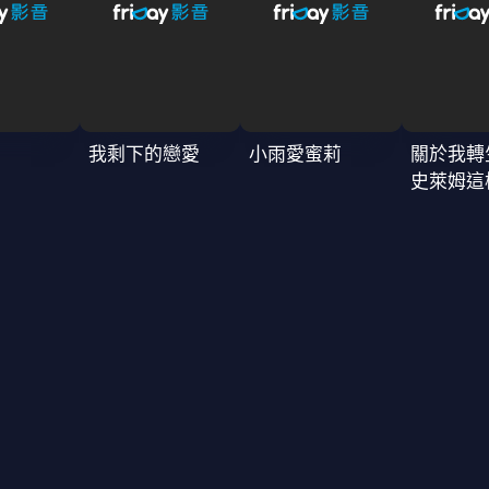
我剩下的戀愛
小雨愛蜜莉
關於我轉
史萊姆這
4季