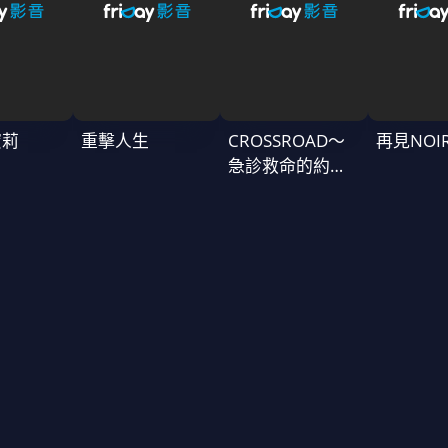
蜜莉
重擊人生
CROSSROAD～
再見NOI
急診救命的約定
～