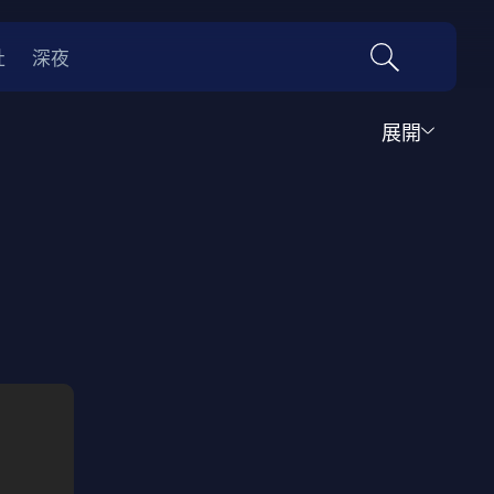
社
深夜
展開
運動
家庭
音樂歌舞
動畫
紀錄
傳記
經典老片
情
0年代
70年代
動漫改編
國際影展專區
名偵探柯南系列
吉卜力