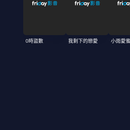
0時盜數
我剩下的戀愛
小雨愛