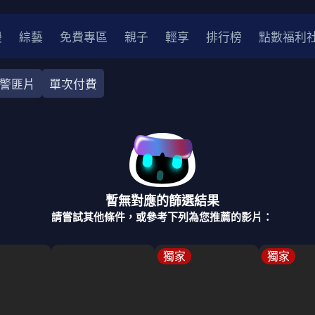
漫
綜藝
免費專區
親子
輕享
排行榜
點數福利
警匪片
單次付費
奇幻
犯罪
冒險
驚悚
恐怖
災難
戰爭
喜劇
中國
香港
法國
其他
暫無對應的篩選結果
2
2021
2020
2010-2019
2000年代
90年代
8
請嘗試其他條件，或參考下列為您推薦的影片：
LGBTQ
裝
醫生
警察
浪漫
溫馨
懸疑
小說改編
獨家
獨家
4K
位珍藏
霹靂