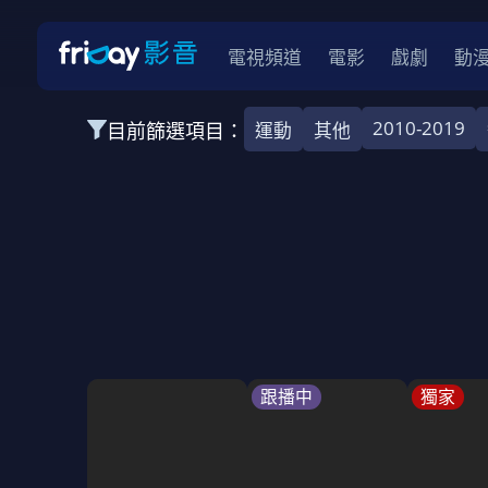
電視頻道
電影
戲劇
動
2010-2019
目前篩選項目：
運動
其他
全部類型
韓影
動作
劇情
愛情
科幻
全部地區
韓國
美國
泰國
日本
台灣
2026
2025
2024
2023
202
全部年份
全部標籤
警匪片
槍戰
婚外情
校園
古
跟播中
獨家
全部方案
免費
影劇
單次付費
用券
數