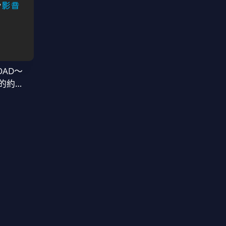
OAD～
的約定