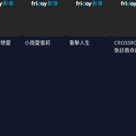
的戀愛
小雨愛蜜莉
重擊人生
CROSSR
急診救命
～