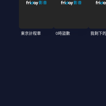
東京計程車
0時盜數
我剩下