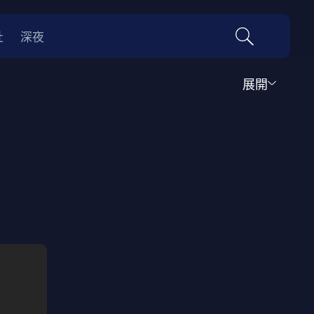
社
深夜
展開
運動
家庭
音樂歌舞
動畫
紀錄
傳記
經典老片
情
0年代
70年代
動漫改編
國際影展專區
名偵探柯南系列
吉卜力