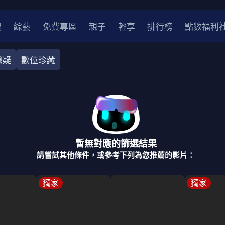
漫
綜藝
免費專區
親子
輕享
排行榜
點數福利
懸疑
數位珍藏
奇幻
犯罪
冒險
驚悚
恐怖
災難
戰爭
喜劇
中國
香港
法國
其他
暫無對應的篩選結果
2
2021
2020
2010-2019
2000年代
90年代
8
請嘗試其他條件，或參考下列為您推薦的影片：
LGBTQ
裝
醫生
警察
浪漫
溫馨
懸疑
小說改編
獨家
獨家
4K
位珍藏
霹靂