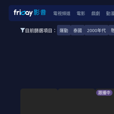
電視頻道
電影
戲劇
動
目前篩選項目：
運動
泰國
2000年代
全部類型
韓影
動作
劇情
愛情
科幻
全部地區
韓國
美國
泰國
日本
台灣
2026
2025
2024
2023
202
全部年份
全部標籤
警匪片
槍戰
婚外情
校園
古
跟播中
全部方案
免費
影劇
單次付費
用券
數