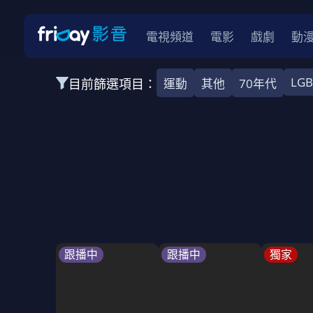
電視頻道
電影
戲劇
動
LG
目前篩選項目：
運動
其他
70年代
全部類型
韓影
動作
劇情
愛情
科幻
全部地區
韓國
美國
泰國
日本
台灣
2026
2025
2024
2023
202
全部年份
全部標籤
警匪片
槍戰
婚外情
校園
古
跟播中
跟播中
獨家
全部方案
免費
影劇
單次付費
用券
數