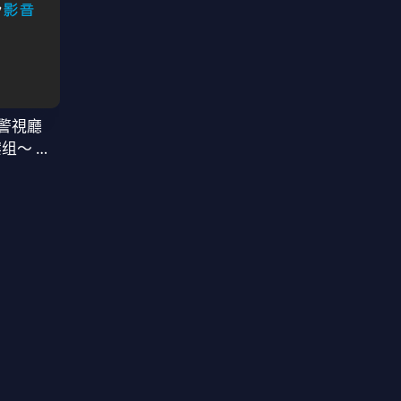
警視廳
案组〜 第