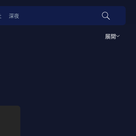
社
深夜
展開
運動
家庭
音樂歌舞
動畫
紀錄
傳記
經典老片
情
0年代
70年代
動漫改編
國際影展專區
名偵探柯南系列
吉卜力