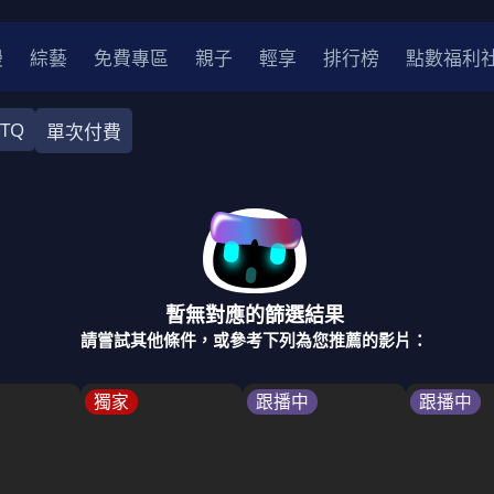
漫
綜藝
免費專區
親子
輕享
排行榜
點數福利
BTQ
單次付費
奇幻
犯罪
冒險
驚悚
恐怖
災難
戰爭
喜劇
中國
香港
法國
其他
暫無對應的篩選結果
2
2021
2020
2010-2019
2000年代
90年代
8
請嘗試其他條件，或參考下列為您推薦的影片：
LGBTQ
裝
醫生
警察
浪漫
溫馨
懸疑
小說改編
獨家
跟播中
跟播中
4K
位珍藏
霹靂