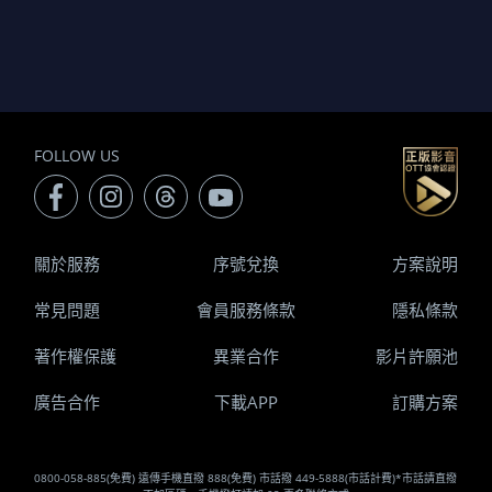
FOLLOW US
關於服務
序號兌換
方案說明
常見問題
會員服務條款
隱私條款
著作權保護
異業合作
影片許願池
廣告合作
下載APP
訂購方案
0800-058-885(免費) 遠傳手機直撥 888(免費) 市話撥 449-5888(市話計費)*市話請直撥