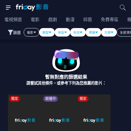
電視頻道
電影
戲劇
動漫
綜藝
免費專區
篩選
電影
類型
地區
年份
標籤
方案
全部清
暫無對應的篩選結果
請嘗試其他條件，或參考下列為您推薦的影片：
獨家
跟播中
獨家