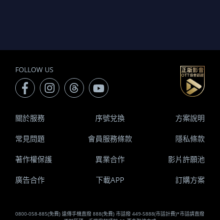
FOLLOW US
關於服務
序號兌換
方案說明
常見問題
會員服務條款
隱私條款
著作權保護
異業合作
影片許願池
廣告合作
下載APP
訂購方案
0800-058-885(免費) 遠傳手機直撥 888(免費) 市話撥 449-5888(市話計費)*市話請直撥