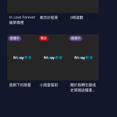
In Love Forever
東京計程車
0時盜數
繪夢婚禮
跟播中
獨家
跟播中
我剩下的戀愛
小雨愛蜜莉
關於我轉生變成
史萊姆這檔事
第4季