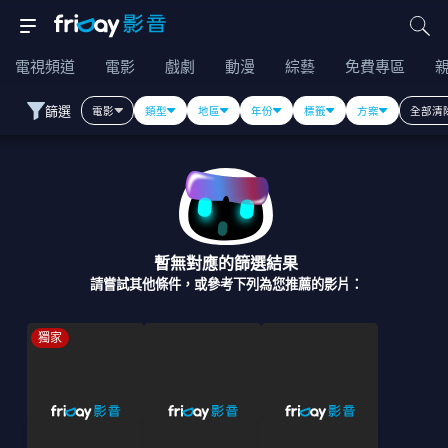
電視頻道
電影
戲劇
動漫
綜藝
免費專區
篩選
電影
類型
地區
年份
標籤
方案
全部清
暫無對應的篩選結果
請嘗試其他條件，或參考下列為您推薦的影片：
獨家