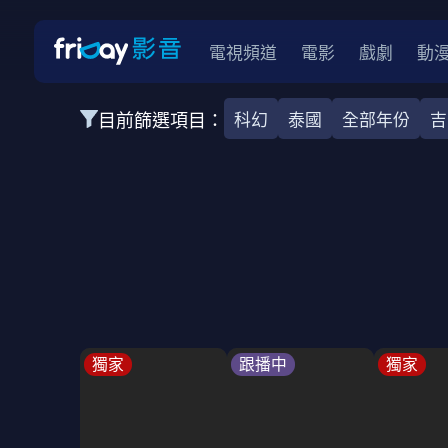
電視頻道
電影
戲劇
動
目前篩選項目：
科幻
泰國
全部年份
吉
全部類型
韓影
動作
劇情
愛情
科幻
全部地區
韓國
美國
泰國
日本
台灣
2026
2025
2024
2023
202
全部年份
全部標籤
警匪片
槍戰
婚外情
校園
古
獨家
跟播中
獨家
全部方案
免費
影劇
單次付費
用券
數