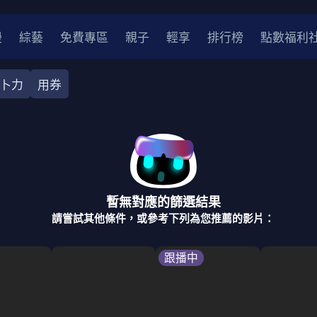
漫
綜藝
免費專區
親子
輕享
排行榜
點數福利
卜力
用券
奇幻
犯罪
冒險
驚悚
恐怖
災難
戰爭
喜劇
中國
香港
法國
其他
暫無對應的篩選結果
2
2021
2020
2010-2019
2000年代
90年代
8
請嘗試其他條件，或參考下列為您推薦的影片：
LGBTQ
裝
醫生
警察
浪漫
溫馨
懸疑
小說改編
跟播中
4K
位珍藏
霹靂