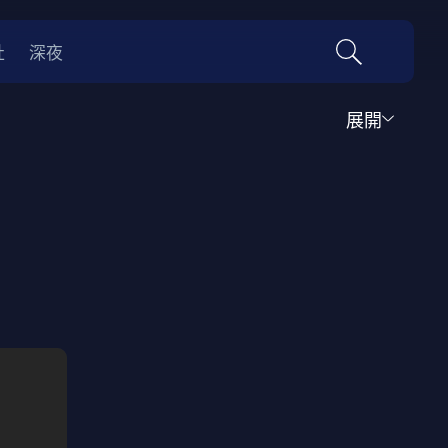
社
深夜
展開
運動
家庭
音樂歌舞
動畫
紀錄
傳記
經典老片
情
0年代
70年代
動漫改編
國際影展專區
名偵探柯南系列
吉卜力