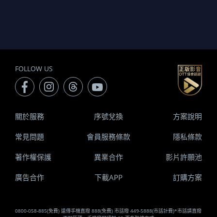
FOLLOW US
關於服務
序號兌換
方案說明
常見問題
會員服務條款
隱私條款
著作權保護
異業合作
影片許願池
廣告合作
下載APP
訂購方案
0800-058-885(免費) 遠傳手機直撥 888(免費) 市話撥 449-5888(市話計費)*市話請直撥