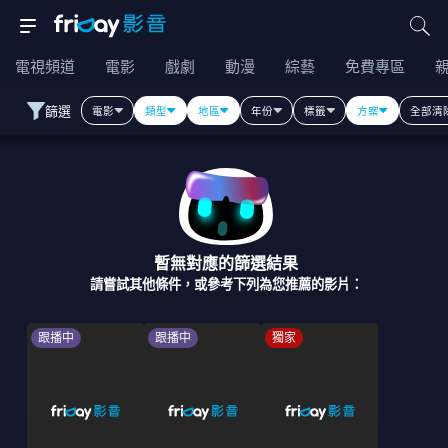
電視頻道
電影
戲劇
動漫
綜藝
免費專區
篩選
電影
類型
地區
年份
標籤
方案
全部清
暫無對應的篩選結果
請嘗試其他條件，或參考下列為您推薦的影片：
跟播中
跟播中
獨家