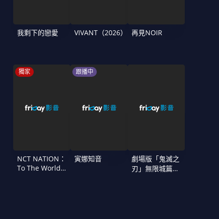
我剩下的戀愛
VIVANT（2026）
再見NOIR
獨家
跟播中
NCT NATION：
寅娜知音
劇場版「鬼滅之
To The World
刃」無限城篇
in Cinemas
第一章 猗窩座
再襲