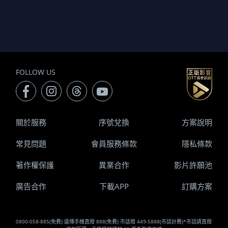
FOLLOW US
關於服務
序號兌換
方案說明
常見問題
會員服務條款
隱私條款
著作權保護
異業合作
影片許願池
廣告合作
下載APP
訂購方案
0800-058-885(免費) 遠傳手機直撥 888(免費) 市話撥 449-5888(市話計費)*市話請直撥