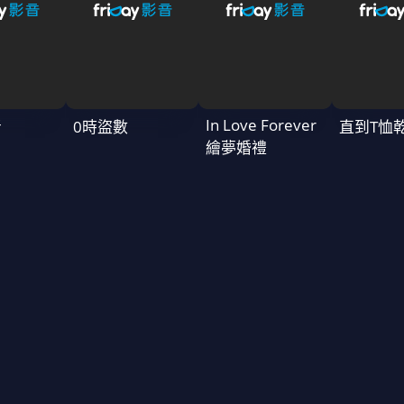
In Love Forever
者
0時盜數
直到T恤
繪夢婚禮