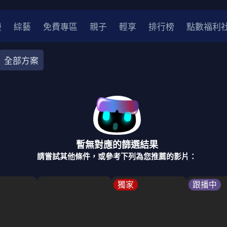
漫
綜藝
免費專區
親子
輕享
排行榜
點數福利
全部方案
奇幻
犯罪
冒險
驚悚
恐怖
災難
戰爭
喜劇
中國
香港
法國
其他
暫無對應的篩選結果
2
2021
2020
2010-2019
2000年代
90年代
8
請嘗試其他條件，或參考下列為您推薦的影片：
LGBTQ
裝
醫生
警察
浪漫
溫馨
懸疑
小說改編
獨家
跟播中
4K
位珍藏
霹靂