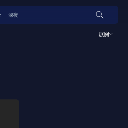
社
深夜
展開
運動
家庭
音樂歌舞
動畫
紀錄
傳記
經典老片
情
0年代
70年代
動漫改編
國際影展專區
名偵探柯南系列
吉卜力