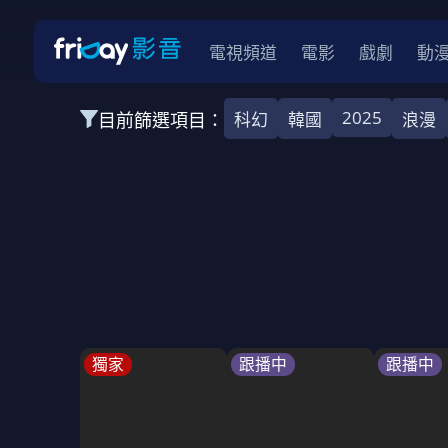
電視頻道
電影
戲劇
動
2025
目前篩選項目：
科幻
韓國
浪漫
全部類型
韓影
動作
劇情
愛情
科幻
全部地區
韓國
美國
泰國
日本
台灣
2026
2025
2024
2023
202
全部年份
全部標籤
警匪片
槍戰
婚外情
校園
古
獨家
跟播中
跟播中
全部方案
免費
影劇
單次付費
用券
數