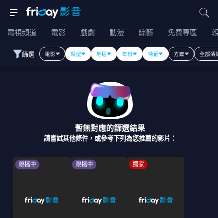
電視頻道
電影
戲劇
動漫
綜藝
免費專區
篩選
電影
類型
地區
年份
標籤
方案
全部清
暫無對應的篩選結果
請嘗試其他條件，或參考下列為您推薦的影片：
跟播中
跟播中
獨家