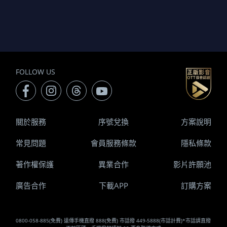
FOLLOW US
關於服務
序號兌換
方案說明
常見問題
會員服務條款
隱私條款
著作權保護
異業合作
影片許願池
廣告合作
下載APP
訂購方案
0800-058-885(免費) 遠傳手機直撥 888(免費) 市話撥 449-5888(市話計費)*市話請直撥