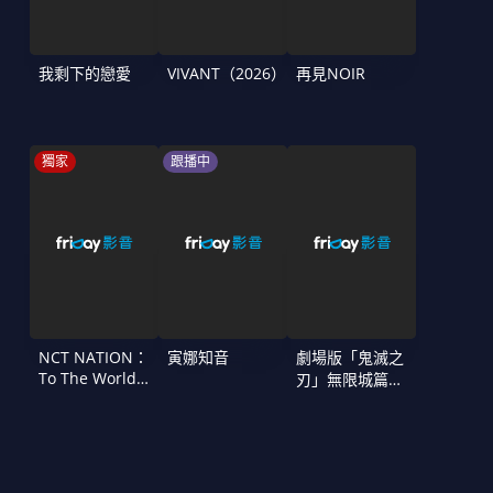
我剩下的戀愛
VIVANT（2026）
再見NOIR
獨家
跟播中
NCT NATION：
寅娜知音
劇場版「鬼滅之
To The World
刃」無限城篇
in Cinemas
第一章 猗窩座
再襲