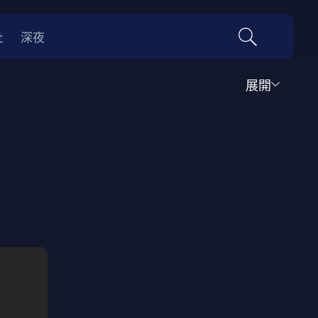
社
深夜
展開
運動
家庭
音樂歌舞
動畫
紀錄
傳記
經典老片
情
0年代
70年代
動漫改編
國際影展專區
名偵探柯南系列
吉卜力