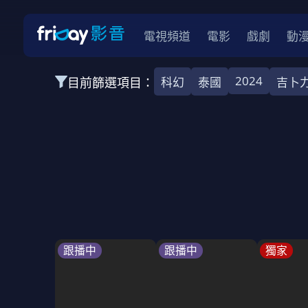
電視頻道
電影
戲劇
動
2024
目前篩選項目：
科幻
泰國
吉卜
全部類型
韓影
動作
劇情
愛情
科幻
全部地區
韓國
美國
泰國
日本
台灣
2026
2025
2024
2023
202
全部年份
全部標籤
警匪片
槍戰
婚外情
校園
古
跟播中
跟播中
獨家
全部方案
免費
影劇
單次付費
用券
數