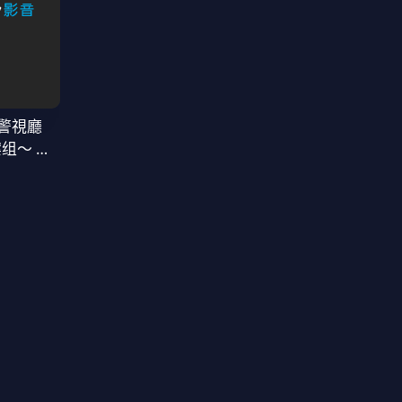
警視廳
案组〜 第