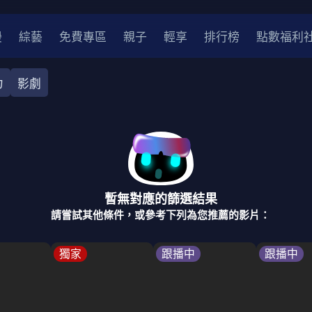
漫
綜藝
免費專區
親子
輕享
排行榜
點數福利
力
影劇
奇幻
犯罪
冒險
驚悚
恐怖
災難
戰爭
喜劇
中國
香港
法國
其他
暫無對應的篩選結果
2
2021
2020
2010-2019
2000年代
90年代
8
請嘗試其他條件，或參考下列為您推薦的影片：
LGBTQ
裝
醫生
警察
浪漫
溫馨
懸疑
小說改編
獨家
跟播中
跟播中
4K
位珍藏
霹靂