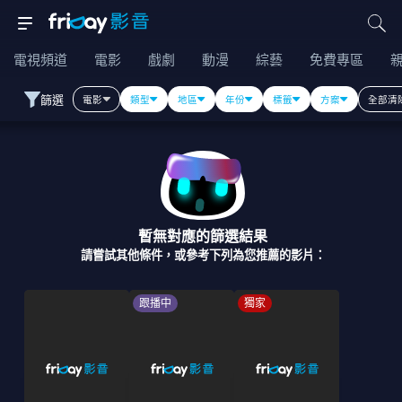
電視頻道
電影
戲劇
動漫
綜藝
免費專區
篩選
電影
類型
地區
年份
標籤
方案
全部清
暫無對應的篩選結果
請嘗試其他條件，或參考下列為您推薦的影片：
跟播中
獨家