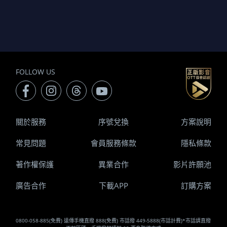
FOLLOW US
關於服務
序號兌換
方案說明
常見問題
會員服務條款
隱私條款
著作權保護
異業合作
影片許願池
廣告合作
下載APP
訂購方案
0800-058-885(免費) 遠傳手機直撥 888(免費) 市話撥 449-5888(市話計費)*市話請直撥