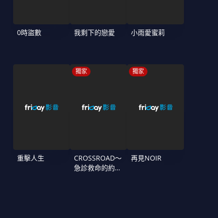
0時盜數
我剩下的戀愛
小雨愛蜜莉
獨家
獨家
重擊人生
CROSSROAD～
再見NOIR
急診救命的約定
～