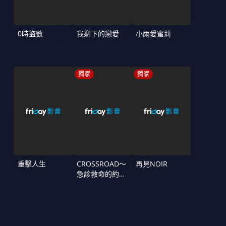
0時盜數
我剩下的戀愛
小雨愛蜜莉
獨家
獨家
重擊人生
CROSSROAD～
再見NOIR
急診救命的約定
～