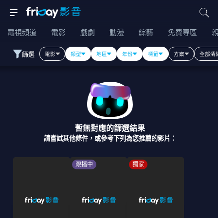
電視頻道
電影
戲劇
動漫
綜藝
免費專區
篩選
電影
類型
地區
年份
標籤
方案
全部清
暫無對應的篩選結果
請嘗試其他條件，或參考下列為您推薦的影片：
跟播中
獨家