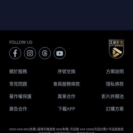
FOLLOW US
關於服務
序號兌換
方案說明
常見問題
會員服務條款
隱私條款
著作權保護
異業合作
影片許願池
廣告合作
下載APP
訂購方案
0800-058-885(免費) 遠傳手機直撥 888(免費) 市話撥 449-5888(市話計費)*市話請直撥