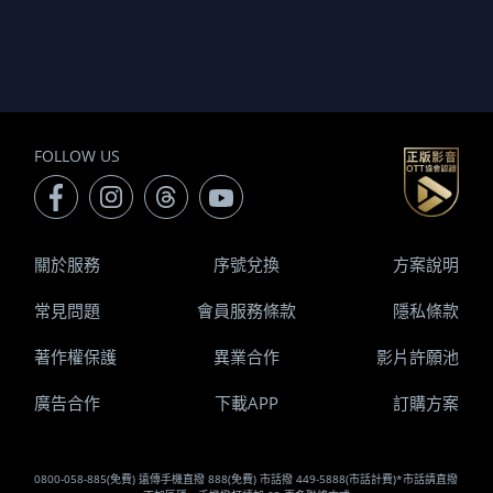
FOLLOW US
關於服務
序號兌換
方案說明
常見問題
會員服務條款
隱私條款
著作權保護
異業合作
影片許願池
廣告合作
下載APP
訂購方案
0800-058-885(免費) 遠傳手機直撥 888(免費) 市話撥 449-5888(市話計費)*市話請直撥