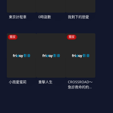
東京計程車
0時盜數
我剩下的戀愛
獨家
獨家
小雨愛蜜莉
重擊人生
CROSSROAD～
急診救命的約定
～