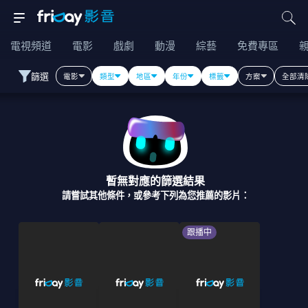
電視頻道
電影
戲劇
動漫
綜藝
免費專區
篩選
電影
類型
地區
年份
標籤
方案
全部清
暫無對應的篩選結果
請嘗試其他條件，或參考下列為您推薦的影片：
跟播中