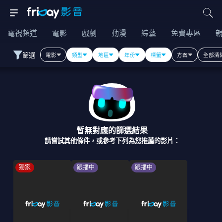
電視頻道
電影
戲劇
動漫
綜藝
免費專區
篩選
電影
類型
地區
年份
標籤
方案
全部清
暫無對應的篩選結果
請嘗試其他條件，或參考下列為您推薦的影片：
獨家
跟播中
跟播中