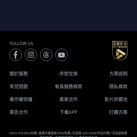
FOLLOW US
關於服務
序號兌換
方案說明
常見問題
會員服務條款
隱私條款
著作權保護
異業合作
影片許願池
廣告合作
下載APP
訂購方案
0800-058-885(免費) 遠傳手機直撥 888(免費) 市話撥 449-5888(市話計費)*市話請直撥