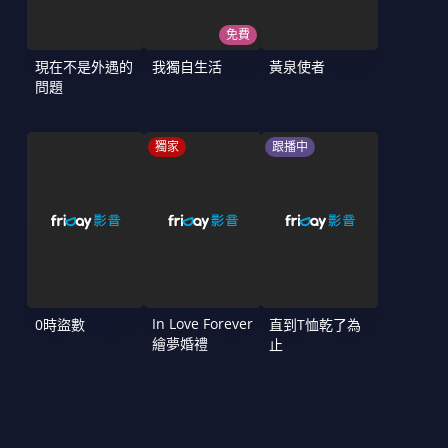
免費
現在不是外遇的
我獨自生活
黃泉使者
問題
獨家
跟播中
In Love Forever
0時盜數
直到T恤乾了為
繪夢婚禮
止