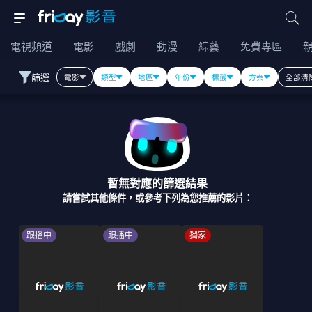
電視頻道
電影
戲劇
動漫
綜藝
免費專區
篩選
電影
類型
地區
年份
標籤
方案
全部清
暫無對應的篩選結果
請嘗試其他條件，或參考下列為您推薦的影片：
跟播中
跟播中
獨家