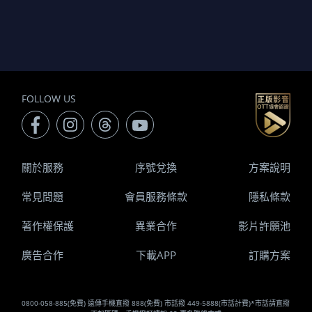
FOLLOW US
關於服務
序號兌換
方案說明
常見問題
會員服務條款
隱私條款
著作權保護
異業合作
影片許願池
廣告合作
下載APP
訂購方案
0800-058-885(免費) 遠傳手機直撥 888(免費) 市話撥 449-5888(市話計費)*市話請直撥