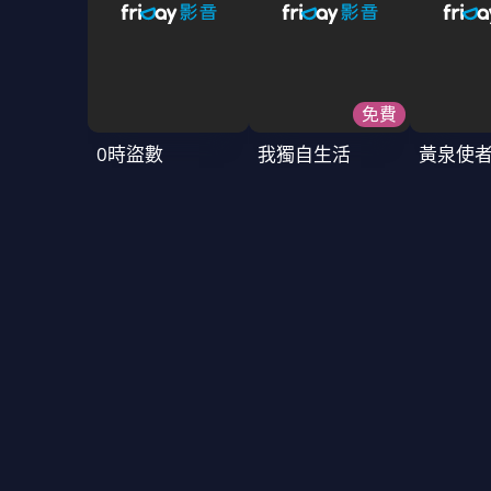
免費
0時盜數
我獨自生活
黃泉使