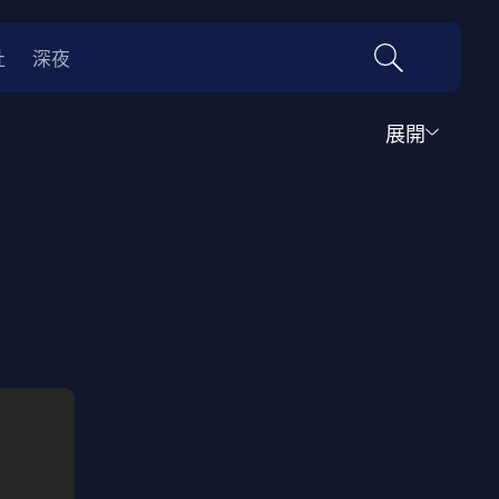
社
深夜
展開
運動
家庭
音樂歌舞
動畫
紀錄
傳記
經典老片
情
0年代
70年代
動漫改編
國際影展專區
名偵探柯南系列
吉卜力