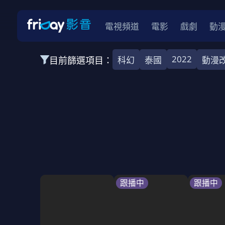
電視頻道
電影
戲劇
動
2022
目前篩選項目：
科幻
泰國
動漫
全部類型
韓影
動作
劇情
愛情
科幻
全部地區
韓國
美國
泰國
日本
台灣
2026
2025
2024
2023
202
全部年份
全部標籤
警匪片
槍戰
婚外情
校園
古
跟播中
跟播中
全部方案
免費
影劇
單次付費
用券
數