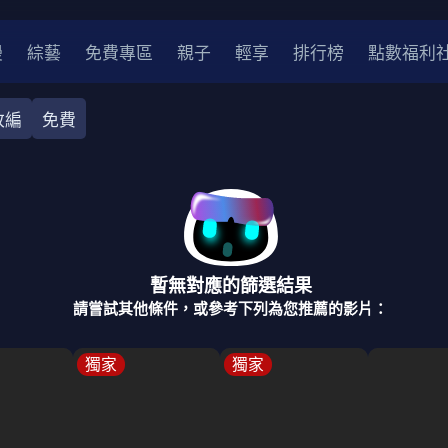
漫
綜藝
免費專區
親子
輕享
排行榜
點數福利
改編
免費
奇幻
犯罪
冒險
驚悚
恐怖
災難
戰爭
喜劇
中國
香港
法國
其他
暫無對應的篩選結果
2
2021
2020
2010-2019
2000年代
90年代
8
請嘗試其他條件，或參考下列為您推薦的影片：
LGBTQ
裝
醫生
警察
浪漫
溫馨
懸疑
小說改編
獨家
獨家
4K
位珍藏
霹靂