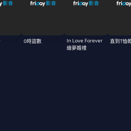
In Love Forever
者
0時盜數
直到T恤
繪夢婚禮