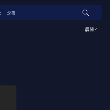
社
深夜
展開
運動
家庭
音樂歌舞
動畫
紀錄
傳記
經典老片
情
0年代
70年代
動漫改編
國際影展專區
名偵探柯南系列
吉卜力