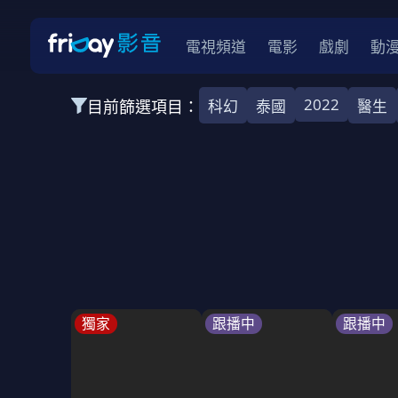
電視頻道
電影
戲劇
動
2022
目前篩選項目：
科幻
泰國
醫生
全部類型
韓影
動作
劇情
愛情
科幻
全部地區
韓國
美國
泰國
日本
台灣
2026
2025
2024
2023
202
全部年份
全部標籤
警匪片
槍戰
婚外情
校園
古
獨家
跟播中
跟播中
全部方案
免費
影劇
單次付費
用券
數