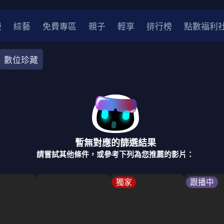
漫
綜藝
免費專區
親子
輕享
排行榜
點數福利
數位珍藏
奇幻
犯罪
冒險
驚悚
恐怖
災難
戰爭
喜劇
中國
香港
法國
其他
暫無對應的篩選結果
2
2021
2020
2010-2019
2000年代
90年代
8
請嘗試其他條件，或參考下列為您推薦的影片：
LGBTQ
裝
醫生
警察
浪漫
溫馨
懸疑
小說改編
獨家
跟播中
4K
位珍藏
霹靂