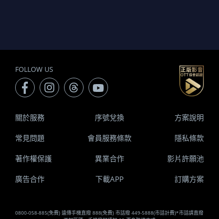
FOLLOW US
關於服務
序號兌換
方案說明
常見問題
會員服務條款
隱私條款
著作權保護
異業合作
影片許願池
廣告合作
下載APP
訂購方案
0800-058-885(免費) 遠傳手機直撥 888(免費) 市話撥 449-5888(市話計費)*市話請直撥