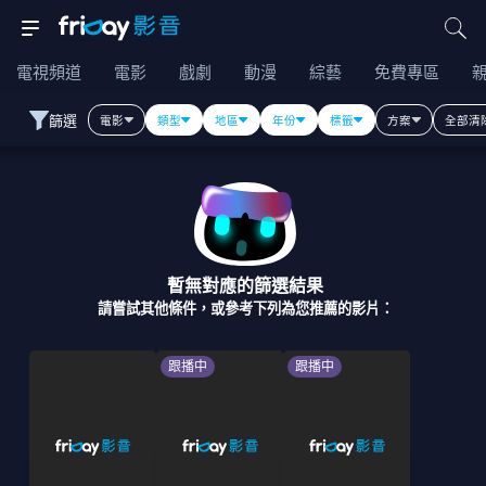
電視頻道
電影
戲劇
動漫
綜藝
免費專區
篩選
電影
類型
地區
年份
標籤
方案
全部清
暫無對應的篩選結果
請嘗試其他條件，或參考下列為您推薦的影片：
跟播中
跟播中