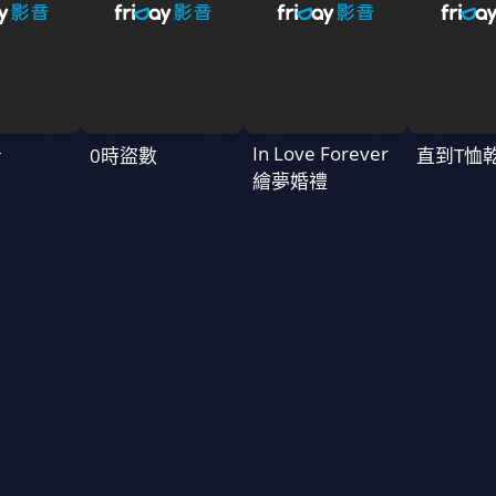
In Love Forever
者
0時盜數
直到T恤
繪夢婚禮