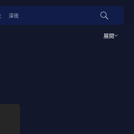
社
深夜
展開
運動
家庭
音樂歌舞
動畫
紀錄
傳記
經典老片
情
0年代
70年代
動漫改編
國際影展專區
名偵探柯南系列
吉卜力