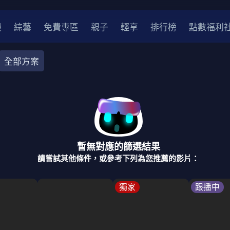
漫
綜藝
免費專區
親子
輕享
排行榜
點數福利
全部方案
奇幻
犯罪
冒險
驚悚
恐怖
災難
戰爭
喜劇
中國
香港
法國
其他
暫無對應的篩選結果
2
2021
2020
2010-2019
2000年代
90年代
8
請嘗試其他條件，或參考下列為您推薦的影片：
LGBTQ
裝
醫生
警察
浪漫
溫馨
懸疑
小說改編
獨家
跟播中
4K
位珍藏
霹靂