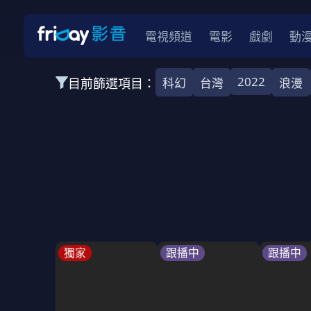
電視頻道
電影
戲劇
動
2022
目前篩選項目：
科幻
台灣
浪漫
全部類型
韓影
動作
劇情
愛情
科幻
全部地區
韓國
美國
泰國
日本
台灣
2026
2025
2024
2023
202
全部年份
全部標籤
警匪片
槍戰
婚外情
校園
古
獨家
跟播中
跟播中
全部方案
免費
影劇
單次付費
用券
數