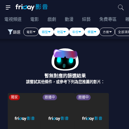
電視頻道
電影
戲劇
動漫
綜藝
免費專區
篩選
電影
類型
地區
年份
標籤
方案
全部清
暫無對應的篩選結果
請嘗試其他條件，或參考下列為您推薦的影片：
獨家
跟播中
跟播中