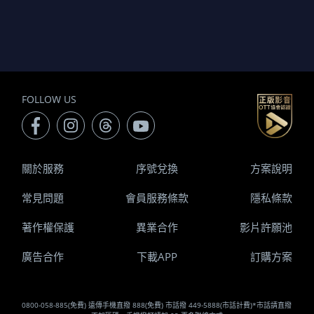
FOLLOW US
關於服務
序號兌換
方案說明
常見問題
會員服務條款
隱私條款
著作權保護
異業合作
影片許願池
廣告合作
下載APP
訂購方案
0800-058-885(免費) 遠傳手機直撥 888(免費) 市話撥 449-5888(市話計費)*市話請直撥