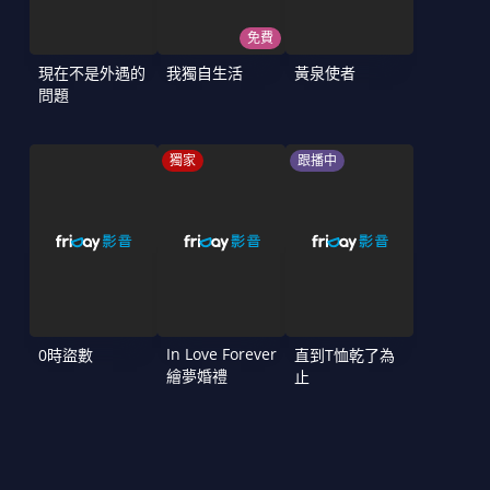
免費
現在不是外遇的
我獨自生活
黃泉使者
問題
獨家
跟播中
In Love Forever
0時盜數
直到T恤乾了為
繪夢婚禮
止