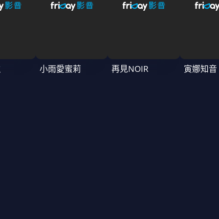
生
小雨愛蜜莉
再見NOIR
寅娜知音