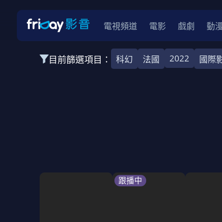
電視頻道
電影
戲劇
動
2022
目前篩選項目：
科幻
法國
國際
全部類型
韓影
動作
劇情
愛情
科幻
全部地區
韓國
美國
泰國
日本
台灣
2026
2025
2024
2023
202
全部年份
全部標籤
警匪片
槍戰
婚外情
校園
古
跟播中
全部方案
免費
影劇
單次付費
用券
數