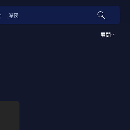
社
深夜
展開
運動
家庭
音樂歌舞
動畫
紀錄
傳記
經典老片
情
0年代
70年代
動漫改編
國際影展專區
名偵探柯南系列
吉卜力