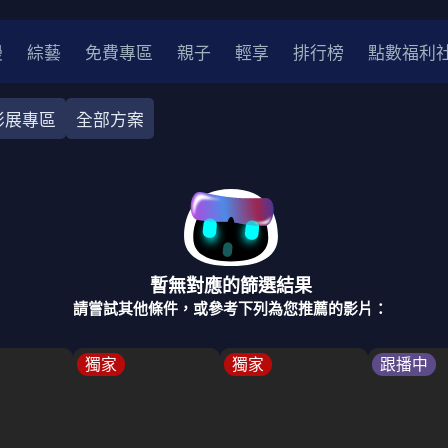
漫
綜藝
免費專區
親子
輕享
排行榜
點數福利
影展專區
全部方案
奇幻
犯罪
冒險
驚悚
恐怖
災難
戰爭
喜劇
中國
香港
法國
其他
暫無對應的篩選結果
2
2021
2020
2010-2019
2000年代
90年代
8
請嘗試其他條件，或參考下列為您推薦的影片：
LGBTQ
裝
醫生
警察
浪漫
溫馨
懸疑
小說改編
獨家
獨家
跟播中
4K
位珍藏
霹靂