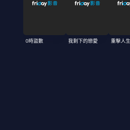
0時盜數
我剩下的戀愛
重擊人