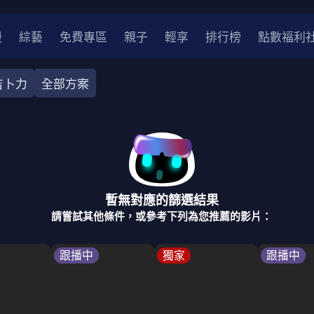
漫
綜藝
免費專區
親子
輕享
排行榜
點數福利
吉卜力
全部方案
奇幻
犯罪
冒險
驚悚
恐怖
災難
戰爭
喜劇
中國
香港
法國
其他
暫無對應的篩選結果
2
2021
2020
2010-2019
2000年代
90年代
8
請嘗試其他條件，或參考下列為您推薦的影片：
LGBTQ
裝
醫生
警察
浪漫
溫馨
懸疑
小說改編
跟播中
獨家
跟播中
4K
位珍藏
霹靂