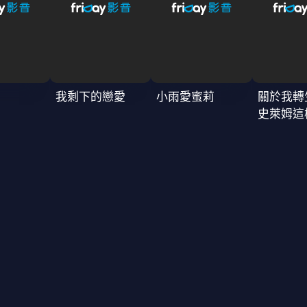
我剩下的戀愛
小雨愛蜜莉
關於我轉
史萊姆這
4季