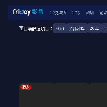
電視頻道
電影
戲劇
動
2022
目前篩選項目：
科幻
全部地區
全部類型
韓影
動作
劇情
愛情
科幻
全部地區
韓國
美國
泰國
日本
台灣
2026
2025
2024
2023
202
全部年份
全部標籤
警匪片
槍戰
婚外情
校園
古
獨家
全部方案
免費
影劇
單次付費
用券
數