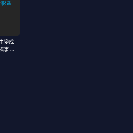
生變成
檔事 第