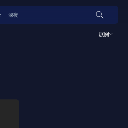
社
深夜
展開
運動
家庭
音樂歌舞
動畫
紀錄
傳記
經典老片
情
0年代
70年代
動漫改編
國際影展專區
名偵探柯南系列
吉卜力