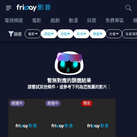
電視頻道
電影
戲劇
動漫
綜藝
免費專區
篩選
電影
類型
地區
年份
標籤
方案
全部清
暫無對應的篩選結果
請嘗試其他條件，或參考下列為您推薦的影片：
跟播中
跟播中
獨家