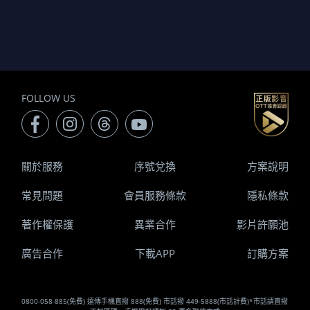
FOLLOW US
關於服務
序號兌換
方案說明
常見問題
會員服務條款
隱私條款
著作權保護
異業合作
影片許願池
廣告合作
下載APP
訂購方案
0800-058-885(免費) 遠傳手機直撥 888(免費) 市話撥 449-5888(市話計費)*市話請直撥