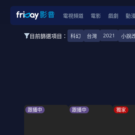
電視頻道
電影
戲劇
動
2021
目前篩選項目：
科幻
台灣
小說
全部類型
韓影
動作
劇情
愛情
科幻
全部地區
韓國
美國
泰國
日本
台灣
2026
2025
2024
2023
202
全部年份
全部標籤
警匪片
槍戰
婚外情
校園
古
跟播中
跟播中
獨家
全部方案
免費
影劇
單次付費
用券
數