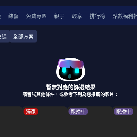
漫
綜藝
免費專區
親子
輕享
排行榜
點數福利
改編
全部方案
奇幻
犯罪
冒險
驚悚
恐怖
災難
戰爭
喜劇
中國
香港
法國
其他
暫無對應的篩選結果
2
2021
2020
2010-2019
2000年代
90年代
8
請嘗試其他條件，或參考下列為您推薦的影片：
LGBTQ
裝
醫生
警察
浪漫
溫馨
懸疑
小說改編
獨家
跟播中
跟播中
4K
位珍藏
霹靂