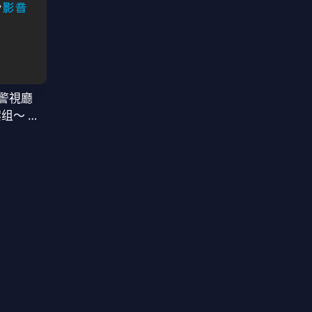
警視廳
案组〜 第