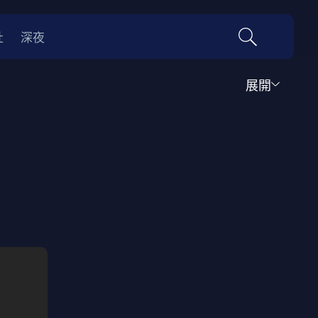
社
深夜
展開
運動
家庭
音樂歌舞
動畫
紀錄
傳記
經典老片
情
0年代
70年代
動漫改編
國際影展專區
名偵探柯南系列
吉卜力