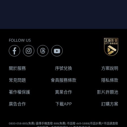
FOLLOW US
關於服務
序號兌換
方案說明
常見問題
會員服務條款
隱私條款
著作權保護
異業合作
影片許願池
廣告合作
下載APP
訂購方案
0800-058-885(免費) 遠傳手機直撥 888(免費) 市話撥 449-5888(市話計費)*市話請直撥