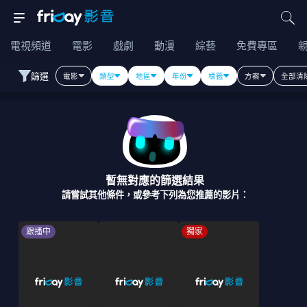
電視頻道
電影
戲劇
動漫
綜藝
免費專區
篩選
電影
類型
地區
年份
標籤
方案
全部清
暫無對應的篩選結果
請嘗試其他條件，或參考下列為您推薦的影片：
跟播中
獨家