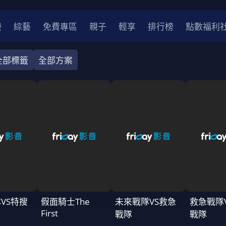
漫
綜藝
免費專區
親子
輕享
排行榜
點數福利
全部標籤
全部方案
奇幻
犯罪
冒險
驚悚
恐怖
災難
戰爭
喜劇
中國
香港
法國
其他
2
2021
2020
2010-2019
2000年代
90年代
8
LGBTQ
裝
醫生
警察
浪漫
溫馨
懸疑
小說改編
VS特搜
假面騎士The
未來戰隊VS救急
救急戰隊
First
4K
戰隊
戰隊
位珍藏
霹靂