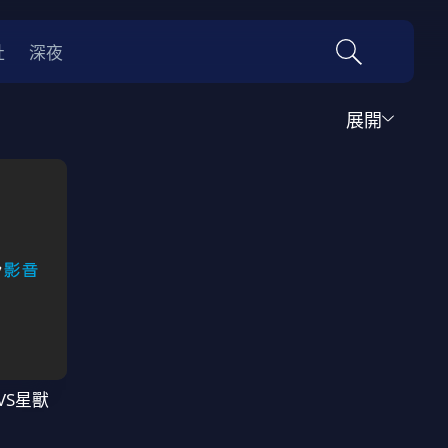
社
深夜
展開
運動
家庭
音樂歌舞
動畫
紀錄
傳記
經典老片
情
0年代
70年代
動漫改編
國際影展專區
名偵探柯南系列
吉卜力
VS星獸