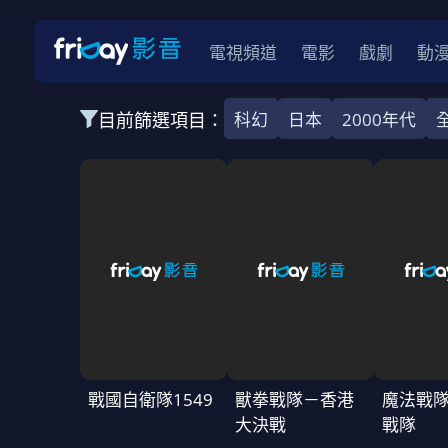
電視頻道
電影
戲劇
動
目前篩選項目：
科幻
日本
2000年代
全部類型
韓影
動作
劇情
愛情
科幻
全部地區
韓國
美國
泰國
日本
台灣
2026
2025
2024
2023
202
全部年份
全部標籤
警匪片
槍戰
婚外情
校園
古
戰國自衛隊1549
獸拳戰隊－香港
魔法戰隊
大決戰
戰隊
全部方案
免費
影劇
單次付費
用券
數