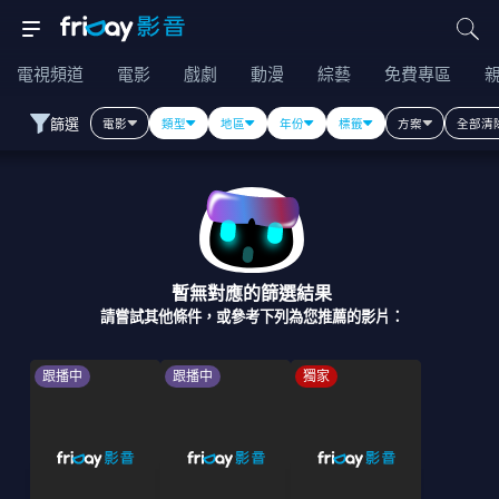
電視頻道
電影
戲劇
動漫
綜藝
免費專區
篩選
電影
類型
地區
年份
標籤
方案
全部清
暫無對應的篩選結果
請嘗試其他條件，或參考下列為您推薦的影片：
跟播中
跟播中
獨家