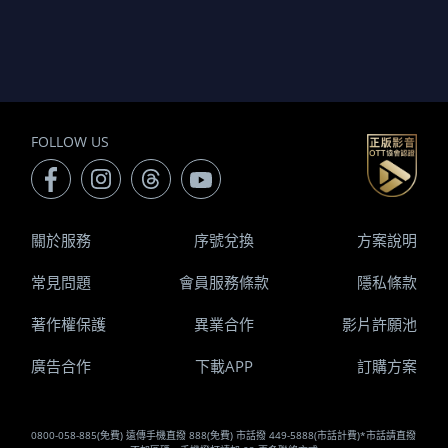
FOLLOW US
關於服務
序號兌換
方案說明
常見問題
會員服務條款
隱私條款
著作權保護
異業合作
影片許願池
廣告合作
下載APP
訂購方案
0800-058-885(免費) 遠傳手機直撥 888(免費) 市話撥 449-5888(市話計費)*市話請直撥