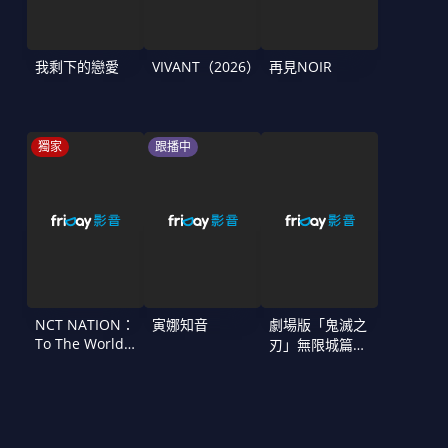
我剩下的戀愛
VIVANT（2026）
再見NOIR
獨家
跟播中
NCT NATION：
寅娜知音
劇場版「鬼滅之
To The World
刃」無限城篇
in Cinemas
第一章 猗窩座
再襲