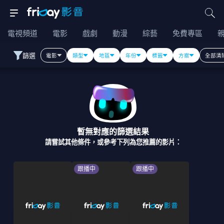
電視頻道
電影
戲劇
動漫
綜藝
免費專區
篩選
電影
類型
地區
年份
標籤
方案
全部清
暫無對應的篩選結果
請嘗試其他條件，或參考下列為您推薦的影片：
跟播中
跟播中