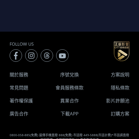
FOLLOW US
關於服務
序號兌換
方案說明
常見問題
會員服務條款
隱私條款
著作權保護
異業合作
影片許願池
廣告合作
下載APP
訂購方案
0800-058-885(免費) 遠傳手機直撥 888(免費) 市話撥 449-5888(市話計費)*市話請直撥