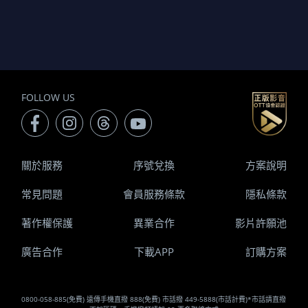
FOLLOW US
關於服務
序號兌換
方案說明
常見問題
會員服務條款
隱私條款
著作權保護
異業合作
影片許願池
廣告合作
下載APP
訂購方案
0800-058-885(免費) 遠傳手機直撥 888(免費) 市話撥 449-5888(市話計費)*市話請直撥