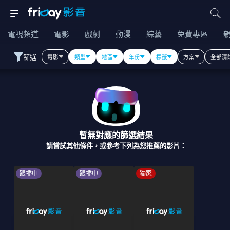
電視頻道
電影
戲劇
動漫
綜藝
免費專區
篩選
電影
類型
地區
年份
標籤
方案
全部清
暫無對應的篩選結果
請嘗試其他條件，或參考下列為您推薦的影片：
跟播中
跟播中
獨家