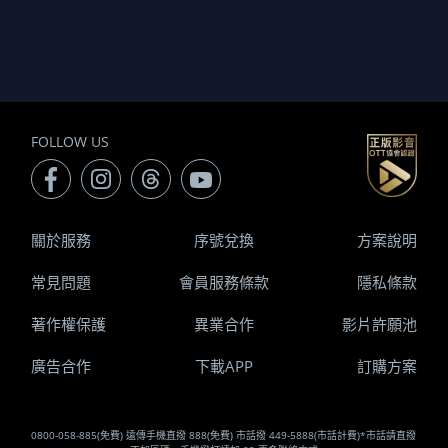
FOLLOW US
關於服務
序號兌換
方案說明
常見問題
會員服務條款
隱私條款
著作權保護
異業合作
影片許願池
廣告合作
下載APP
訂購方案
0800-058-885(免費) 遠傳手機直撥 888(免費) 市話撥 449-5888(市話計費)*市話請直撥