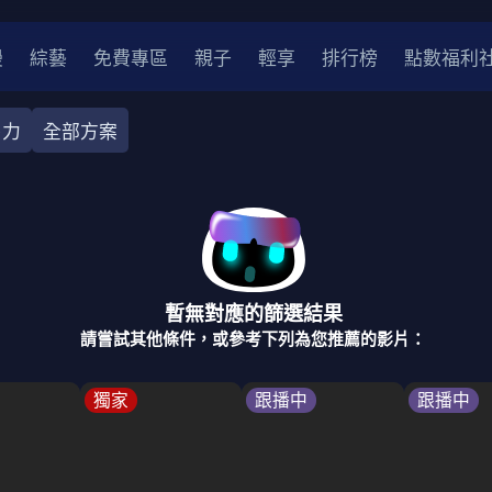
漫
綜藝
免費專區
親子
輕享
排行榜
點數福利
卜力
全部方案
奇幻
犯罪
冒險
驚悚
恐怖
災難
戰爭
喜劇
中國
香港
法國
其他
暫無對應的篩選結果
2
2021
2020
2010-2019
2000年代
90年代
8
請嘗試其他條件，或參考下列為您推薦的影片：
LGBTQ
裝
醫生
警察
浪漫
溫馨
懸疑
小說改編
獨家
跟播中
跟播中
4K
位珍藏
霹靂