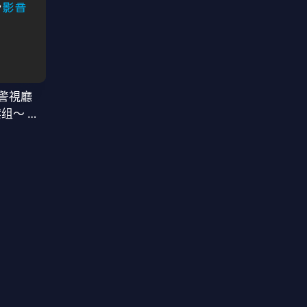
警視廳
案组〜 第