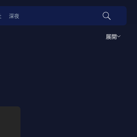
社
深夜
展開
運動
家庭
音樂歌舞
動畫
紀錄
傳記
經典老片
情
0年代
70年代
動漫改編
國際影展專區
名偵探柯南系列
吉卜力