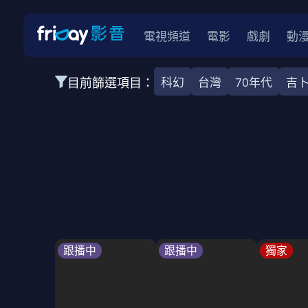
電視頻道
電影
戲劇
動
目前篩選項目：
科幻
台灣
70年代
吉
全部類型
韓影
動作
劇情
愛情
科幻
全部地區
韓國
美國
泰國
日本
台灣
2026
2025
2024
2023
202
全部年份
全部標籤
警匪片
槍戰
婚外情
校園
古
跟播中
跟播中
獨家
全部方案
免費
影劇
單次付費
用券
數