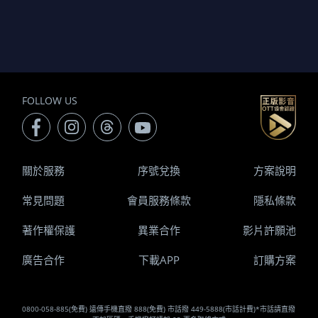
FOLLOW US
關於服務
序號兌換
方案說明
常見問題
會員服務條款
隱私條款
著作權保護
異業合作
影片許願池
廣告合作
下載APP
訂購方案
0800-058-885(免費) 遠傳手機直撥 888(免費) 市話撥 449-5888(市話計費)*市話請直撥