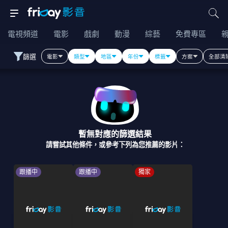
電視頻道
電影
戲劇
動漫
綜藝
免費專區
篩選
電影
類型
地區
年份
標籤
方案
全部清
暫無對應的篩選結果
請嘗試其他條件，或參考下列為您推薦的影片：
跟播中
跟播中
獨家