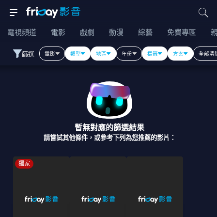
電視頻道
電影
戲劇
動漫
綜藝
免費專區
篩選
電影
類型
地區
年份
標籤
方案
全部清
暫無對應的篩選結果
請嘗試其他條件，或參考下列為您推薦的影片：
獨家