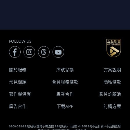
FOLLOW US
關於服務
序號兌換
方案說明
常見問題
會員服務條款
隱私條款
著作權保護
異業合作
影片許願池
廣告合作
下載APP
訂購方案
0800-058-885(免費) 遠傳手機直撥 888(免費) 市話撥 449-5888(市話計費)*市話請直撥