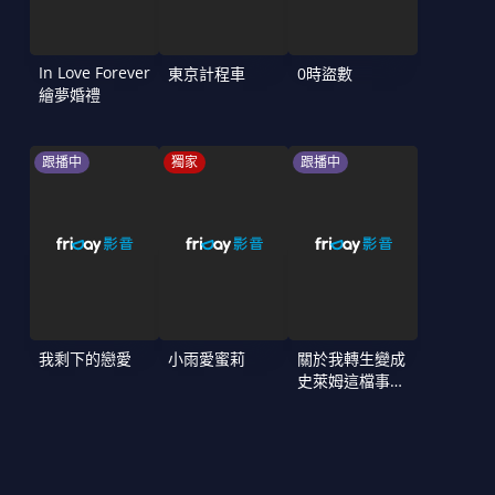
In Love Forever
東京計程車
0時盜數
繪夢婚禮
跟播中
獨家
跟播中
我剩下的戀愛
小雨愛蜜莉
關於我轉生變成
史萊姆這檔事
第4季