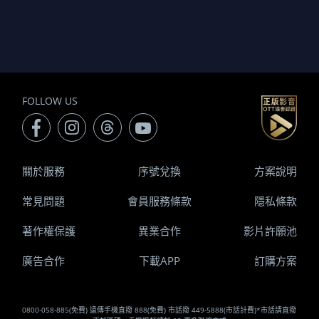
FOLLOW US
關於服務
序號兌換
方案說明
常見問題
會員服務條款
隱私條款
著作權保護
異業合作
影片許願池
廣告合作
下載APP
訂購方案
0800-058-885(免費) 遠傳手機直撥 888(免費) 市話撥 449-5888(市話計費)*市話請直撥