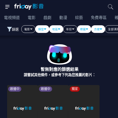
電視頻道
電影
戲劇
動漫
綜藝
免費專區
篩選
電影
類型
地區
年份
標籤
方案
全部清
暫無對應的篩選結果
請嘗試其他條件，或參考下列為您推薦的影片：
跟播中
跟播中
獨家