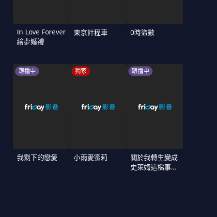
In Love Forever
東京計程車
0時盜數
繪夢婚禮
跟播中
獨家
跟播中
我剩下的戀愛
小雨愛蜜莉
關於我轉生變成
史萊姆這檔事
第4季