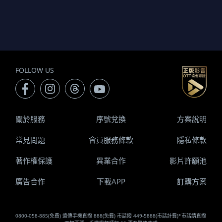
FOLLOW US
關於服務
序號兌換
方案說明
常見問題
會員服務條款
隱私條款
著作權保護
異業合作
影片許願池
廣告合作
下載APP
訂購方案
0800-058-885(免費) 遠傳手機直撥 888(免費) 市話撥 449-5888(市話計費)*市話請直撥