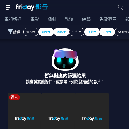
電視頻道
電影
戲劇
動漫
綜藝
免費專區
篩選
電影
類型
地區
年份
標籤
方案
全部清
暫無對應的篩選結果
請嘗試其他條件，或參考下列為您推薦的影片：
獨家