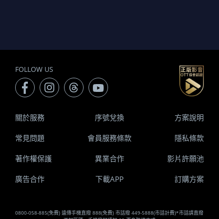
FOLLOW US
關於服務
序號兌換
方案說明
常見問題
會員服務條款
隱私條款
著作權保護
異業合作
影片許願池
廣告合作
下載APP
訂購方案
0800-058-885(免費) 遠傳手機直撥 888(免費) 市話撥 449-5888(市話計費)*市話請直撥