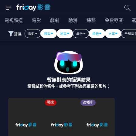
電視頻道
電影
戲劇
動漫
綜藝
免費專區
篩選
電影
類型
地區
年份
標籤
方案
全部清
暫無對應的篩選結果
請嘗試其他條件，或參考下列為您推薦的影片：
獨家
跟播中