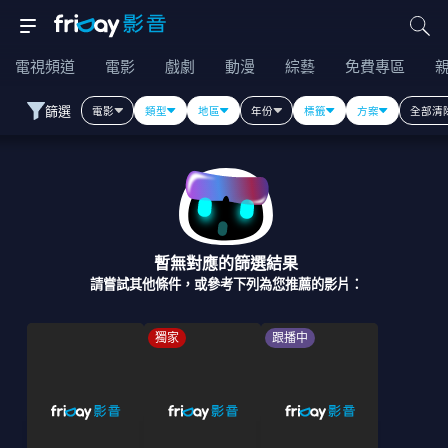
電視頻道
電影
戲劇
動漫
綜藝
免費專區
篩選
電影
類型
地區
年份
標籤
方案
全部清
暫無對應的篩選結果
請嘗試其他條件，或參考下列為您推薦的影片：
獨家
跟播中