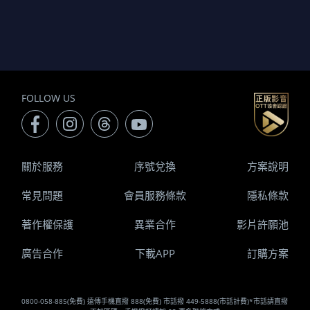
FOLLOW US
關於服務
序號兌換
方案說明
常見問題
會員服務條款
隱私條款
著作權保護
異業合作
影片許願池
廣告合作
下載APP
訂購方案
0800-058-885(免費) 遠傳手機直撥 888(免費) 市話撥 449-5888(市話計費)*市話請直撥