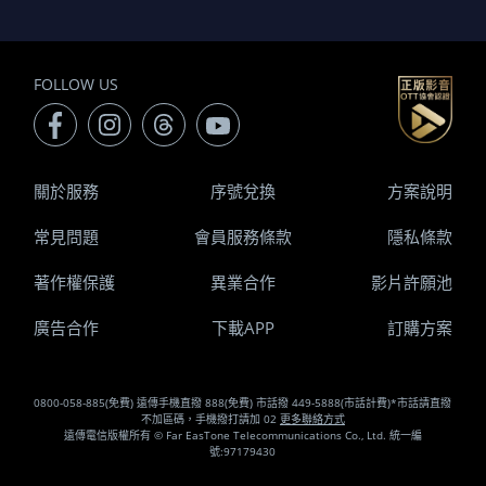
FOLLOW US
關於服務
序號兌換
方案說明
常見問題
會員服務條款
隱私條款
著作權保護
異業合作
影片許願池
廣告合作
下載APP
訂購方案
0800-058-885(免費) 遠傳手機直撥 888(免費) 市話撥 449-5888(市話計費)*市話請直撥
不加區碼，手機撥打請加 02
更多聯絡方式
遠傳電信版權所有 © Far EasTone Telecommunications Co., Ltd. 統一編
號:97179430