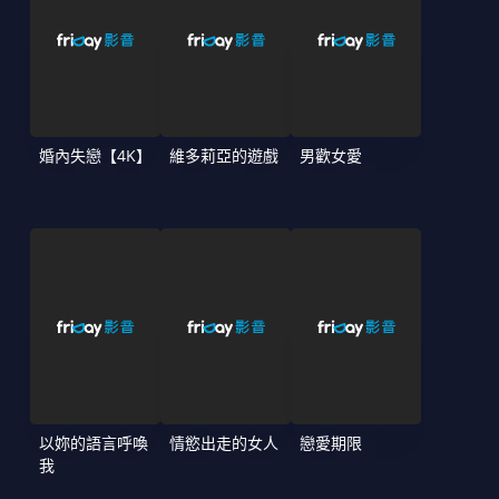
婚內失戀【4K】
維多莉亞的遊戲
男歡女愛
以妳的語言呼喚
情慾出走的女人
戀愛期限
我