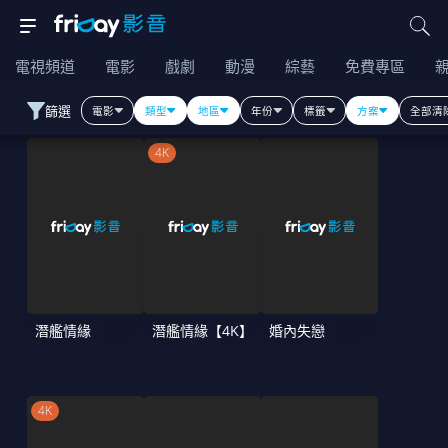
電視頻道
電影
戲劇
動漫
綜藝
免費專區
篩選
電影
類型
地區
年份
標籤
方案
全部清
4K
潛艦情緣
潛艦情緣【4K】
婚內失戀
4K