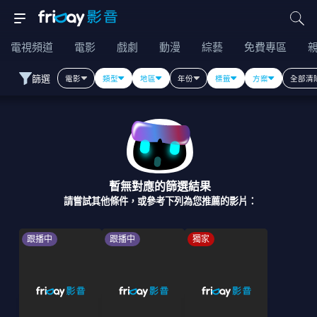
電視頻道
電影
戲劇
動漫
綜藝
免費專區
篩選
電影
類型
地區
年份
標籤
方案
全部清
暫無對應的篩選結果
請嘗試其他條件，或參考下列為您推薦的影片：
跟播中
跟播中
獨家