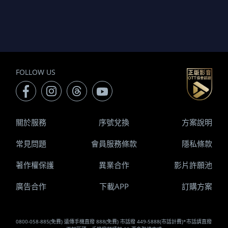
FOLLOW US
關於服務
序號兌換
方案說明
常見問題
會員服務條款
隱私條款
著作權保護
異業合作
影片許願池
廣告合作
下載APP
訂購方案
0800-058-885(免費) 遠傳手機直撥 888(免費) 市話撥 449-5888(市話計費)*市話請直撥