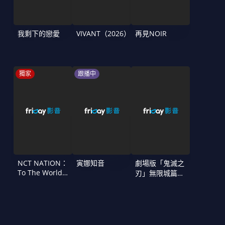
我剩下的戀愛
VIVANT（2026）
再見NOIR
獨家
跟播中
NCT NATION：
寅娜知音
劇場版「鬼滅之
To The World
刃」無限城篇
in Cinemas
第一章 猗窩座
再襲