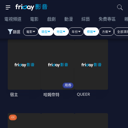
電視頻道
電影
戲劇
動漫
綜藝
免費專區
篩選
電影
類型
地區
年份
標籤
方案
全部清
用券
QUEER
宿主
哈姆奈特
4K