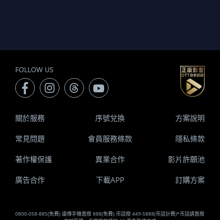
FOLLOW US
關於服務
序號兌換
方案說明
常見問題
會員服務條款
隱私條款
著作權保護
異業合作
影片許願池
廣告合作
下載APP
訂購方案
0800-058-885(免費) 遠傳手機直撥 888(免費) 市話撥 449-5888(市話計費)*市話請直撥