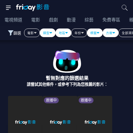
電視頻道
電影
戲劇
動漫
綜藝
免費專區
篩選
電影
類型
地區
年份
標籤
方案
全部清
暫無對應的篩選結果
請嘗試其他條件，或參考下列為您推薦的影片：
跟播中
跟播中