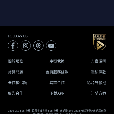
FOLLOW US
關於服務
序號兌換
方案說明
常見問題
會員服務條款
隱私條款
著作權保護
異業合作
影片許願池
廣告合作
下載APP
訂購方案
0800-058-885(免費) 遠傳手機直撥 888(免費) 市話撥 449-5888(市話計費)*市話請直撥