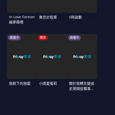
In Love Forever
東京計程車
0時盜數
繪夢婚禮
跟播中
獨家
跟播中
我剩下的戀愛
小雨愛蜜莉
關於我轉生變成
史萊姆這檔事
第4季