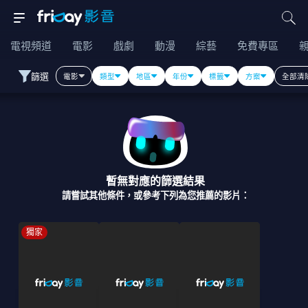
電視頻道
電影
戲劇
動漫
綜藝
免費專區
篩選
電影
類型
地區
年份
標籤
方案
全部清
暫無對應的篩選結果
請嘗試其他條件，或參考下列為您推薦的影片：
獨家